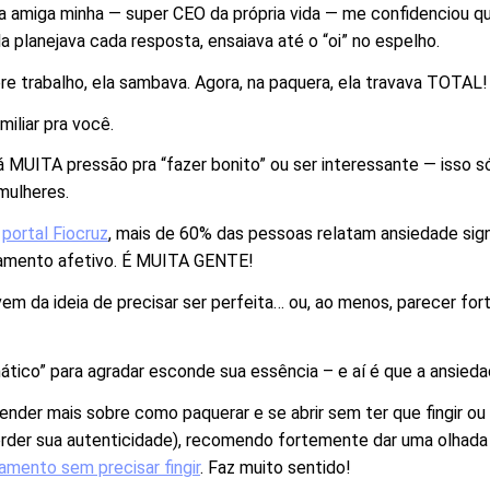
a amiga minha — super CEO da própria vida — me confidenciou qu
a planejava cada resposta, ensaiava até o “oi” no espelho.
e trabalho, ela sambava. Agora, na paquera, ela travava TOTAL!
miliar pra você.
á MUITA pressão pra “fazer bonito” ou ser interessante — isso 
mulheres.
o
portal Fiocruz
, mais de 60% das pessoas relatam ansiedade sign
namento afetivo. É MUITA GENTE!
m da ideia de precisar ser perfeita… ou, ao menos, parecer fort
ático” para agradar esconde sua essência – e aí é que a ansieda
tender mais sobre como paquerar e se abrir sem ter que fingir ou
erder sua autenticidade), recomendo fortemente dar uma olhad
amento sem precisar fingir
. Faz muito sentido!