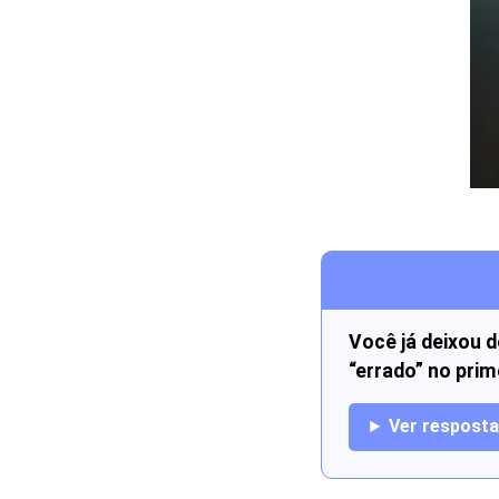
Você já deixou d
“errado” no pri
Ver respost