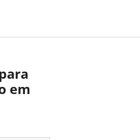
 para
do em