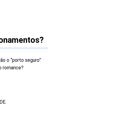
ionamentos?
ão o “porto seguro”
do romance?
DE.